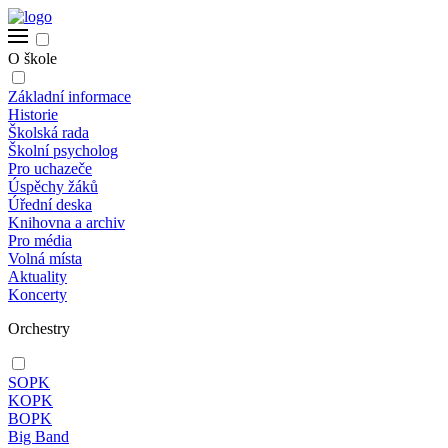
O škole
Základní informace
Historie
Školská rada
Školní psycholog
Pro uchazeče
Úspěchy žáků
Úřední deska
Knihovna a archiv
Pro média
Volná místa
Aktuality
Koncerty
Orchestry
SOPK
KOPK
BOPK
Big Band