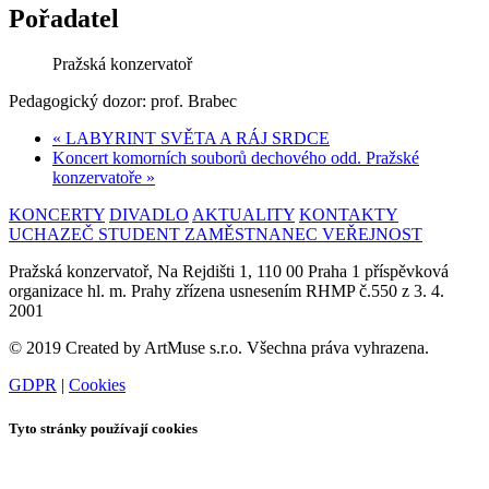
Pořadatel
Pražská konzervatoř
Pedagogický dozor: prof. Brabec
«
LABYRINT SVĚTA A RÁJ SRDCE
Koncert komorních souborů dechového odd. Pražské
konzervatoře
»
KONCERTY
DIVADLO
AKTUALITY
KONTAKTY
UCHAZEČ
STUDENT
ZAMĚSTNANEC
VEŘEJNOST
Pražská konzervatoř, Na Rejdišti 1, 110 00 Praha 1 příspěvková
organizace hl. m. Prahy zřízena usnesením RHMP č.550 z 3. 4.
2001
© 2019 Created by ArtMuse s.r.o. Všechna práva vyhrazena.
GDPR
|
Cookies
Tyto stránky používají cookies