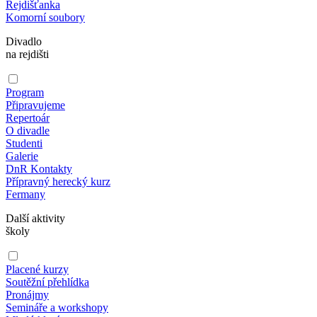
Rejdišťanka
Komorní soubory
Divadlo
na rejdišti
Program
Připravujeme
Repertoár
O divadle
Studenti
Galerie
DnR Kontakty
Přípravný herecký kurz
Fermany
Další aktivity
školy
Placené kurzy
Soutěžní přehlídka
Pronájmy
Semináře a workshopy