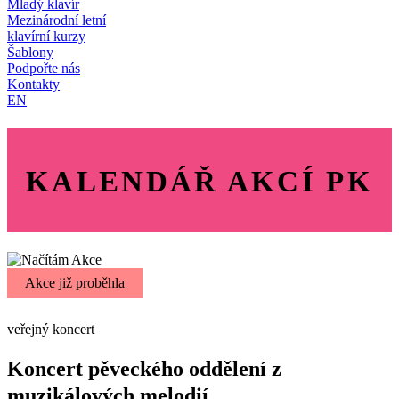
Mladý klavír
Mezinárodní letní
klavírní kurzy
Šablony
Podpořte nás
Kontakty
EN
KALENDÁŘ AKCÍ PK
Akce již proběhla
veřejný koncert
Koncert pěveckého oddělení z
muzikálových melodií