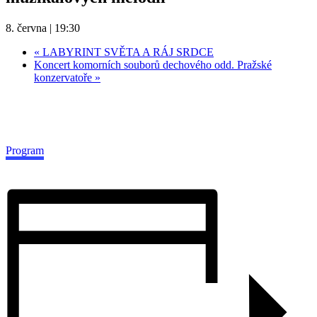
8. června | 19:30
«
LABYRINT SVĚTA A RÁJ SRDCE
Koncert komorních souborů dechového odd. Pražské
konzervatoře
»
Program