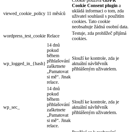
Cookie používá
GDPR
Cookie Consent plugin
a
ukládá informaci o tom, zda
viewed_cookie_policy
11 měsíců
uživatel souhlasil s použitím
cookies. Tato cookie
neobsahuje žádná osobní data.
Testuje, zda prohlížeč přijímá
wordpress_test_cookie
Relace
cookies.
14 dnů
pokud
během
Slouží ke kontrole, zda je
přihlašování
wp_logged_in_{hash}
aktuální návštěvník
zaškrtnete
přihlášeným uživatelem.
„Pamatovat
si mě“. Jinak
relace.
14 dnů
pokud
během
Slouží ke kontrole, zda je
přihlašování
wp_sec_
aktuální návštěvník
zaškrtnete
přihlášeným uživatelem.
„Pamatovat
si mě“. Jinak
relace.