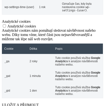
Označuje čas, kdy byla
wp-settings-time-{user}
1 rok
nastavena cookie
wp-
settings-{user}
.
Analytické cookies
Analytické cookies
Analytické cookies nám pomáhají sledovat návštěvnost našeho
webu. Díky tomu víme, které části jsou nejnavštěvovanější a
můžeme tak lépe náš web rozvíjet.
Cookie
Délka
Popis
Tuto cookie používá služba
Google
_ga
2 roky
Analytics
k analýze návštěvnosti
našeho webu.
Tuto cookie používá služba
Google
_gat
1 minuta
Analytics
k analýze návštěvnosti
našeho webu.
Tuto cookie používá služba
Google
_gid
1 den
Analytics
k analýze návštěvnosti
našeho webu.
ULOŽIT A PŘIJMOUT