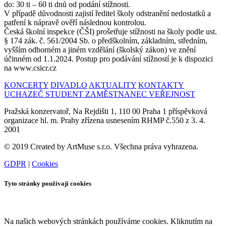
do: 30 ti – 60 ti dnů od podání stížnosti.
V případě důvodnosti zajistí ředitel školy odstranění nedostatků a
patření k nápravě ověří následnou kontrolou.
Česká školní inspekce (ČŠI) prošetřuje stížnosti na školy podle ust.
§ 174 zák. č. 561/2004 Sb. o předškolním, základním, středním,
vyšším odborném a jiném vzdělání (školský zákon) ve znění
účinném od 1.1.2024. Postup pro podávání stížností je k dispozici
na www.csicr.cz
KONCERTY
DIVADLO
AKTUALITY
KONTAKTY
UCHAZEČ
STUDENT
ZAMĚSTNANEC
VEŘEJNOST
Pražská konzervatoř, Na Rejdišti 1, 110 00 Praha 1 příspěvková
organizace hl. m. Prahy zřízena usnesením RHMP č.550 z 3. 4.
2001
© 2019 Created by ArtMuse s.r.o. Všechna práva vyhrazena.
GDPR
|
Cookies
Tyto stránky používají cookies
Na našich webových stránkách používáme cookies. Kliknutím na