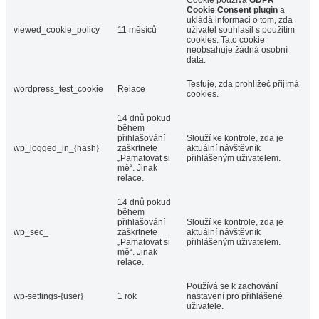
Cookie Consent plugin
a
ukládá informaci o tom, zda
viewed_cookie_policy
11 měsíců
uživatel souhlasil s použitím
cookies. Tato cookie
neobsahuje žádná osobní
data.
Testuje, zda prohlížeč přijímá
wordpress_test_cookie
Relace
cookies.
14 dnů pokud
během
přihlašování
Slouží ke kontrole, zda je
wp_logged_in_{hash}
zaškrtnete
aktuální návštěvník
„Pamatovat si
přihlášeným uživatelem.
mě“. Jinak
relace.
14 dnů pokud
během
přihlašování
Slouží ke kontrole, zda je
wp_sec_
zaškrtnete
aktuální návštěvník
„Pamatovat si
přihlášeným uživatelem.
mě“. Jinak
relace.
Používá se k zachování
wp-settings-{user}
1 rok
nastavení pro přihlášené
uživatele.