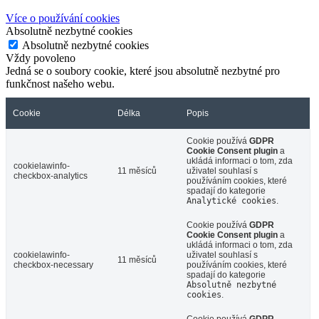
Více o používání cookies
Absolutně nezbytné cookies
Absolutně nezbytné cookies
Vždy povoleno
Jedná se o soubory cookie, které jsou absolutně nezbytné pro
funkčnost našeho webu.
Cookie
Délka
Popis
Cookie používá
GDPR
Cookie Consent plugin
a
ukládá informaci o tom, zda
cookielawinfo-
11 měsíců
uživatel souhlasí s
checkbox-analytics
používáním cookies, které
spadají do kategorie
Analytické cookies
.
Cookie používá
GDPR
Cookie Consent plugin
a
ukládá informaci o tom, zda
cookielawinfo-
uživatel souhlasí s
11 měsíců
checkbox-necessary
používáním cookies, které
spadají do kategorie
Absolutně nezbytné
cookies
.
Cookie používá
GDPR