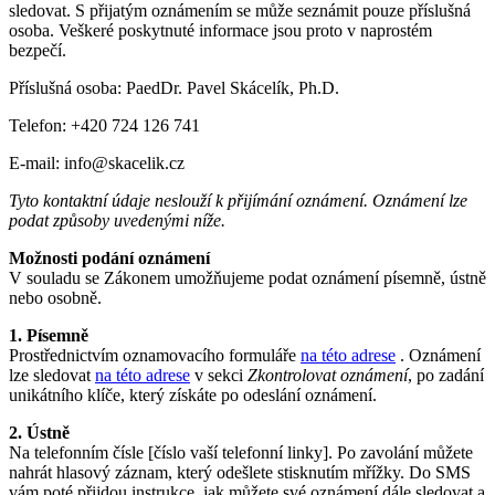
sledovat. S přijatým oznámením se může seznámit pouze příslušná
osoba. Veškeré poskytnuté informace jsou proto v naprostém
bezpečí.
Příslušná osoba: PaedDr. Pavel Skácelík, Ph.D.
Telefon: +420 724 126 741
E-mail: info@skacelik.cz
Tyto kontaktní údaje neslouží k přijímání oznámení. Oznámení lze
podat způsoby uvedenými níže.
Možnosti podání oznámení
V souladu se Zákonem umožňujeme podat oznámení písemně, ústně
nebo osobně.
1. Písemně
Prostřednictvím oznamovacího formuláře
na této adrese
. Oznámení
lze sledovat
na této adrese
v sekci
Zkontrolovat oznámení
, po zadání
unikátního klíče, který získáte po odeslání oznámení.
2. Ústně
Na telefonním čísle [číslo vaší telefonní linky]. Po zavolání můžete
nahrát hlasový záznam, který odešlete stisknutím mřížky. Do SMS
vám poté přijdou instrukce, jak můžete své oznámení dále sledovat a