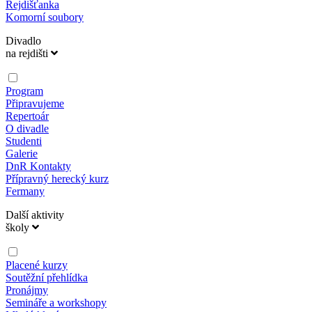
Rejdišťanka
Komorní soubory
Divadlo
na rejdišti
Program
Připravujeme
Repertoár
O divadle
Studenti
Galerie
DnR Kontakty
Přípravný herecký kurz
Fermany
Další aktivity
školy
Placené kurzy
Soutěžní přehlídka
Pronájmy
Semináře a workshopy