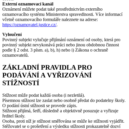
Externí oznamovací kanál
Oznámení můžete podat také prostřednictvím externího
oznamovacího systému Ministerstva spravedlnosti. Více informací
včetně oznamovacího formuláře naleznete na adrese:
https://oznamovatel.justice.cz/
.
Vyloučení
Povinný subjekt vylučuje přijímání oznámení od osoby, která pro
povinný subjekt nevykonává práci nebo jinou obdobnou činnost
podle § 2 odst. 3 písm. a), b), h) nebo i) Zákona o ochraně
oznamovatelů.
ZÁKLADNÍ PRAVIDLA PRO
PODÁVÁNÍ A VYŘIZOVÁNÍ
STÍŽNOSTÍ
Stížnost může podat každá osoba (i nezletilá).
Písemnou stížnost lze zaslat nebo osobně předat do podatelny školy.
O podání ústní stížnosti se provede zápis.
Stížnost přijímá, šetří, důsledně a objektivně posuzuje a vyřizuje
ředitel školy.
Osoba, proti níž je stížnost směřována se může ke stížnosti vyjádřit.
Stěžovatel se o prošetření a výsledku stížnosti prokazatelně dozví