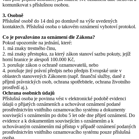
komunikovat s příslušnou osobou.
3. Osobně
Příslušné osobě do 14 dnů po domluvě na výše uvedených
kontaktech. Příslušná osoba o takovém oznámení vyhotoví protokol.
Co je považováno za oznámení dle Zákona?
Pokud upozorníte na jednání, které:
1. má znaky trestného činu,
2. má znaky přestupku, za který zákon stanoví sazbu pokuty, jejíž
horní hranice je alespoň 100.000 Kč,
3. porušuje zákon o ochraně oznamovatelů, nebo
4. porušuje jiný právní předpis nebo předpis Evropské unie v
oblastech stanovených Zákonem (např. finanční služby, daně z
příjmů právnických osob, ochrana spotřebitele, ochrana životního
prostředí aj.).
Ochrana osobních údajů
Příslušná osoba je povinna vést v elektronické podobě evidenci
údajů o přijatých oznámeních a uchovávat oznámení podané
prostřednictvím vnitřního oznamovacího systému a dokumenty
související s oznámením po dobu 5 let ode dne přijetí oznámení. Do
evidence a k dokumentům souvisejícím s oznámením a k
uchovávaným oznámením má přístup v případě oznámení podaných
prostřednictvím vnitřního oznamovacího systému pouze příslušná
osoba.