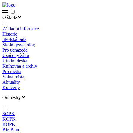
O škole
Základní informace
Historie
Školská rada
Školní psycholog
Pro uchazeče
Úspěchy žáků
Úřední deska
Knihovna a archiv
Pro média
Volná místa
Aktuality
Koncerty
Orchestry
SOPK
KOPK
BOPK
Big Band