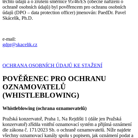
těchto údajů a o zrušení směrnice 95/46/ES (obecné nařízení o
ochraně osobních údajů) byl pověřencem pro ochranu osobních
údajů (DPO – data protection officer) jmenován: PaedDr. Pavel
Skácelík, Ph.D.
e-mail:
gdpr@skacelik.cz
OCHRANA OSOBNÍCH ÚDAJŮ KE STAŽENÍ
POVĚŘENEC PRO OCHRANU
OZNAMOVATELŮ
(WHISTLEBLOWING)
Whistleblowing (ochrana oznamovatelů)
Pražská konzervatoř, Praha 1, Na Rejdišti 1 (dále jen Pražská
konzervatoř) zřídila vnitřní oznamovací systém a přijímá oznámení
dle zákona č. 171/2023 Sb. o ochraně oznamovatelů. Níže najdete
všechny oznamovací kanály spolu s popisem, jak oznámení podat a