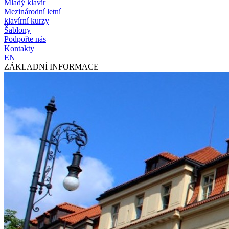
Mladý klavír
Mezinárodní letní
klavírní kurzy
Šablony
Podpořte nás
Kontakty
EN
ZÁKLADNÍ INFORMACE