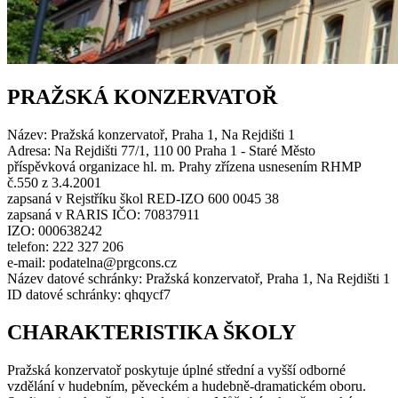
PRAŽSKÁ KONZERVATOŘ
Název: Pražská konzervatoř, Praha 1, Na Rejdišti 1
Adresa: Na Rejdišti 77/1, 110 00 Praha 1 - Staré Město
příspěvková organizace hl. m. Prahy zřízena usnesením RHMP
č.550 z 3.4.2001
zapsaná v Rejstříku škol RED-IZO 600 0045 38
zapsaná v RARIS IČO: 70837911
IZO: 000638242
telefon: 222 327 206
e-mail: podatelna@prgcons.cz
Název datové schránky: Pražská konzervatoř, Praha 1, Na Rejdišti 1
ID datové schránky: qhqycf7
CHARAKTERISTIKA ŠKOLY
Pražská konzervatoř poskytuje úplné střední a vyšší odborné
vzdělání v hudebním, pěveckém a hudebně-dramatickém oboru.