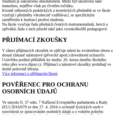
Studium je zakončeno absolutoriem. Může být ukončeno také
maturitou, nejdříve však po čtvrtém ročníku.
Kromě odborných praktických a teoretických předmětů se ve škole
vyučují i předměty všeobecně vzdělávací, se specifickým
zaměřením k budoucí profesi studenta.
Na škole vyučuje řada předních českých instrumentalistů, herců a
zpěváků, řada z nich působí také jako vysokoškolští pedagogové.
PŘIJÍMACÍ ZKOUŠKY
V rámci přijímacích zkoušek se zjišťuje talent ke zvolenému oboru a
dosud získané nástrojové (pěvecké apod.) dovednosti uchazeče.
Uzávěrka podání přihlášek ke studiu: 20. února daného školního
roku přes www.dipsy.cz. Přijímací a talentové zkoušky probíhají ve
druhé polovině března.
Více informací o přijímacím řízení
POVĚŘENEC PRO OCHRANU
OSOBNÍCH ÚDAJŮ
Ve smyslu čl. 37 odst. 7 Nařízení Evropského parlamentu a Rady
(EU) 2016/679 ze dne 27. 4. 2016 o ochraně fyzických osob v
souvislosti se zpracováním osobních údajů a o volném pohybu