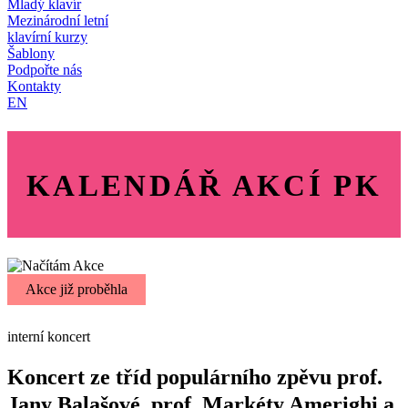
Mladý klavír
Mezinárodní letní
klavírní kurzy
Šablony
Podpořte nás
Kontakty
EN
KALENDÁŘ AKCÍ PK
Akce již proběhla
interní koncert
Koncert ze tříd populárního zpěvu prof.
Jany Balašové, prof. Markéty Amerighi a