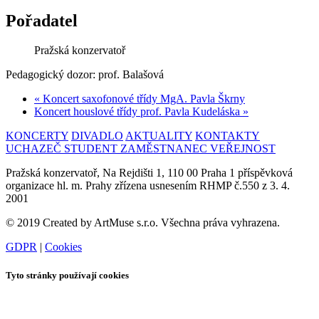
Pořadatel
Pražská konzervatoř
Pedagogický dozor: prof. Balašová
«
Koncert saxofonové třídy MgA. Pavla Škrny
Koncert houslové třídy prof. Pavla Kudeláska
»
KONCERTY
DIVADLO
AKTUALITY
KONTAKTY
UCHAZEČ
STUDENT
ZAMĚSTNANEC
VEŘEJNOST
Pražská konzervatoř, Na Rejdišti 1, 110 00 Praha 1 příspěvková
organizace hl. m. Prahy zřízena usnesením RHMP č.550 z 3. 4.
2001
© 2019 Created by ArtMuse s.r.o. Všechna práva vyhrazena.
GDPR
|
Cookies
Tyto stránky používají cookies