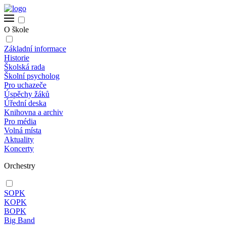
O škole
Základní informace
Historie
Školská rada
Školní psycholog
Pro uchazeče
Úspěchy žáků
Úřední deska
Knihovna a archiv
Pro média
Volná místa
Aktuality
Koncerty
Orchestry
SOPK
KOPK
BOPK
Big Band