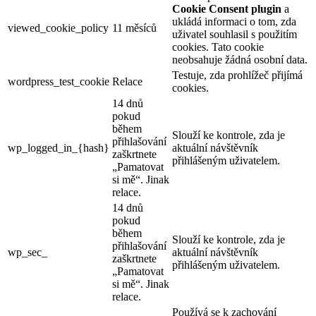
Cookie Consent plugin
a
ukládá informaci o tom, zda
viewed_cookie_policy
11 měsíců
uživatel souhlasil s použitím
cookies. Tato cookie
neobsahuje žádná osobní data.
Testuje, zda prohlížeč přijímá
wordpress_test_cookie
Relace
cookies.
14 dnů
pokud
během
Slouží ke kontrole, zda je
přihlašování
wp_logged_in_{hash}
aktuální návštěvník
zaškrtnete
přihlášeným uživatelem.
„Pamatovat
si mě“. Jinak
relace.
14 dnů
pokud
během
Slouží ke kontrole, zda je
přihlašování
wp_sec_
aktuální návštěvník
zaškrtnete
přihlášeným uživatelem.
„Pamatovat
si mě“. Jinak
relace.
Používá se k zachování