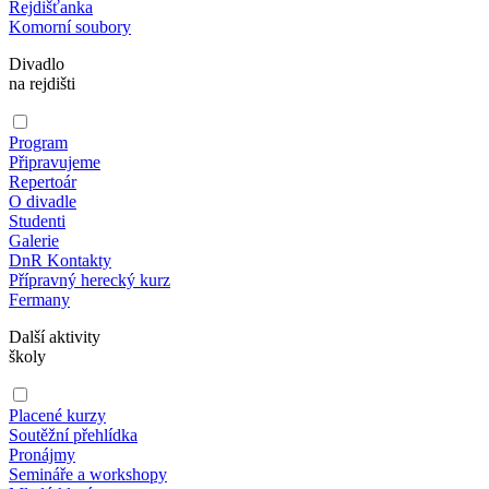
Rejdišťanka
Komorní soubory
Divadlo
na rejdišti
Program
Připravujeme
Repertoár
O divadle
Studenti
Galerie
DnR Kontakty
Přípravný herecký kurz
Fermany
Další aktivity
školy
Placené kurzy
Soutěžní přehlídka
Pronájmy
Semináře a workshopy