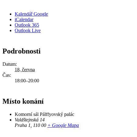
Kalendář Google
iCalendar
Outlook 365
Outlook Live
Podrobnosti
Datum:
18. června
Čas:
18:00–20:00
Místo konání
Komorní sál Pálffyovský palác
Valdštejnská 14
Praha 1
,
110 00
+ Google Mapa