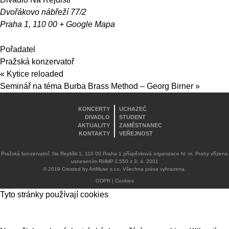
Dvořákovo nábřeží 77/2
Praha 1
,
110 00
+ Google Mapa
Pořadatel
Pražská konzervatoř
«
Kytice reloaded
Seminář na téma Burba Brass Method – Georg Birner
»
KONCERTY
UCHAZEČ
DIVADLO
STUDENT
AKTUALITY
ZAMĚSTNANEC
KONTAKTY
VEŘEJNOST
Pražská konzervatoř, Na Rejdišti 1, 110 00 Praha 1 příspěvková organizace hl. m. Prahy zřízena
usnesením RHMP č.550 z 3. 4. 2001
© 2019 Created by ArtMuse s.r.o. Všechna práva vyhrazena.
GDPR
|
Cookies
Tyto stránky používají cookies