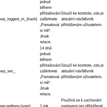
pokud
během
přihlašování
Slouží ke kontrole, zda je
wp_logged_in_{hash}
zaškrtnete
aktuální návštěvník
„Pamatovat
přihlášeným uživatelem.
si mě“.
Jinak
relace.
14 dnů
pokud
během
přihlašování
Slouží ke kontrole, zda je
wp_sec_
zaškrtnete
aktuální návštěvník
„Pamatovat
přihlášeným uživatelem.
si mě“.
Jinak
relace.
Používá se k zachování
wp-settings-{user}
1 rok
nastavení pro přihlášené