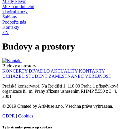
Mladý klavír
Mezinárodní letní
klavírní kurzy
Šablony
Podpořte nás
Kontakty
EN
Budovy a prostory
Budovy a prostory
KONCERTY
DIVADLO
AKTUALITY
KONTAKTY
UCHAZEČ
STUDENT
ZAMĚSTNANEC
VEŘEJNOST
Pražská konzervatoř, Na Rejdišti 1, 110 00 Praha 1 příspěvková
organizace hl. m. Prahy zřízena usnesením RHMP č.550 z 3. 4.
2001
© 2019 Created by ArtMuse s.r.o. Všechna práva vyhrazena.
GDPR
|
Cookies
Tyto stránky používají cookies