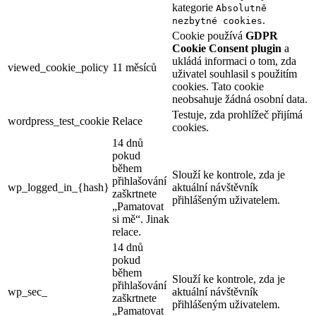
kategorie
Absolutně
.
nezbytné cookies
Cookie používá
GDPR
Cookie Consent plugin
a
ukládá informaci o tom, zda
viewed_cookie_policy
11 měsíců
uživatel souhlasil s použitím
cookies. Tato cookie
neobsahuje žádná osobní data.
Testuje, zda prohlížeč přijímá
wordpress_test_cookie
Relace
cookies.
14 dnů
pokud
během
Slouží ke kontrole, zda je
přihlašování
wp_logged_in_{hash}
aktuální návštěvník
zaškrtnete
přihlášeným uživatelem.
„Pamatovat
si mě“. Jinak
relace.
14 dnů
pokud
během
Slouží ke kontrole, zda je
přihlašování
wp_sec_
aktuální návštěvník
zaškrtnete
přihlášeným uživatelem.
„Pamatovat