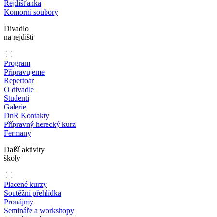
Rejdišťanka
Komorní soubory
Divadlo
na rejdišti
Program
Připravujeme
Repertoár
O divadle
Studenti
Galerie
DnR Kontakty
Přípravný herecký kurz
Fermany
Další aktivity
školy
Placené kurzy
Soutěžní přehlídka
Pronájmy
Semináře a workshopy