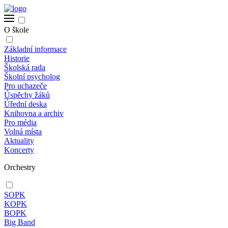
O škole
Základní informace
Historie
Školská rada
Školní psycholog
Pro uchazeče
Úspěchy žáků
Úřední deska
Knihovna a archiv
Pro média
Volná místa
Aktuality
Koncerty
Orchestry
SOPK
KOPK
BOPK
Big Band