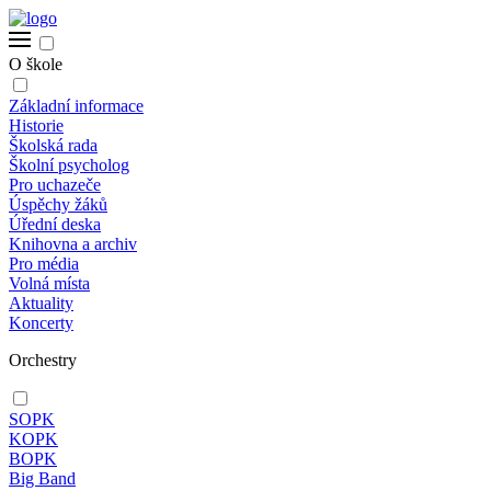
O škole
Základní informace
Historie
Školská rada
Školní psycholog
Pro uchazeče
Úspěchy žáků
Úřední deska
Knihovna a archiv
Pro média
Volná místa
Aktuality
Koncerty
Orchestry
SOPK
KOPK
BOPK
Big Band