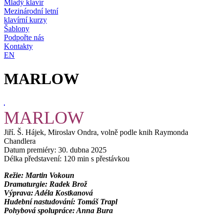
Mladý klavír
Mezinárodní letní
klavírní kurzy
Šablony
Podpořte nás
Kontakty
EN
MARLOW
MARLOW
Jiří. Š. Hájek, Miroslav Ondra, volně podle knih Raymonda
Chandlera
Datum premiéry:
30. dubna 2025
Délka představení:
120 min s přestávkou
Režie: Martin Vokoun
Dramaturgie: Radek Brož
Výprava: Adéla Kostkanová
Hudební nastudování: Tomáš Trapl
Pohybová spolupráce: Anna Bura