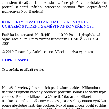
atmosféru třicátých let dokreslují známé písně v neodolatelném
podání studentů pátého hereckého ročníku živě doprovázené
jedinečným Noir Bandem!
KONCERTY
DIVADLO
AKTUALITY
KONTAKTY
UCHAZEČ
STUDENT
ZAMĚSTNANEC
VEŘEJNOST
Pražská konzervatoř, Na Rejdišti 1, 110 00 Praha 1 příspěvková
organizace hl. m. Prahy zřízena usnesením RHMP č.550 z 3. 4.
2001
© 2019 Created by ArtMuse s.r.o. Všechna práva vyhrazena.
GDPR
|
Cookies
Tyto stránky používají cookies
Na našich webových stránkách používáme cookies. Kliknutím na
tlačítko "Přijmout všechny cookies" potvrdíte souhlas se všemi typy
cookies. Pokud nekliknete na žádné tlačítko anebo kliknete-li na
tlačítko "Odmítnout všechny cookies", naše stránky budou využívat
pouze absolutně nezbytné cookies. Pokud nám chcete udělit souhlas