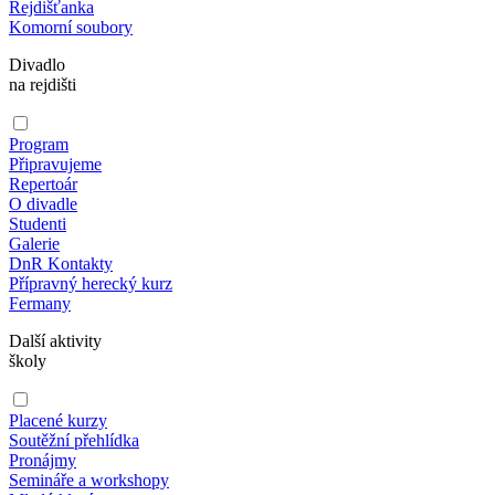
Rejdišťanka
Komorní soubory
Divadlo
na rejdišti
Program
Připravujeme
Repertoár
O divadle
Studenti
Galerie
DnR Kontakty
Přípravný herecký kurz
Fermany
Další aktivity
školy
Placené kurzy
Soutěžní přehlídka
Pronájmy
Semináře a workshopy