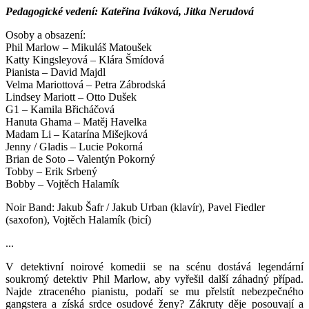
Pedagogické vedení: Kateřina Iváková, Jitka Nerudová
Osoby a obsazení:
Phil Marlow – Mikuláš Matoušek
Katty Kingsleyová – Klára Šmídová
Pianista – David Majdl
Velma Mariottová – Petra Zábrodská
Lindsey Mariott – Otto Dušek
G1 – Kamila Břicháčová
Hanuta Ghama – Matěj Havelka
Madam Li – Katarína Mišejková
Jenny / Gladis – Lucie Pokorná
Brian de Soto – Valentýn Pokorný
Tobby – Erik Srbený
Bobby – Vojtěch Halamík
Noir Band: Jakub Šafr / Jakub Urban (klavír), Pavel Fiedler
(saxofon), Vojtěch Halamík (bicí)
...
V detektivní noirové komedii se na scénu dostává legendární
soukromý detektiv Phil Marlow, aby vyřešil další záhadný případ.
Najde ztraceného pianistu, podaří se mu přelstít nebezpečného
gangstera a získá srdce osudové ženy? Zákruty děje posouvají a