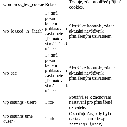
Testuje, zda prohlížeč přijímá
wordpress_test_cookie
Relace
cookies.
14 dnů
pokud
během
Slouží ke kontrole, zda je
přihlašování
wp_logged_in_{hash}
aktuální návštěvník
zaškrtnete
přihlášeným uživatelem.
„Pamatovat
si mě“. Jinak
relace.
14 dnů
pokud
během
Slouží ke kontrole, zda je
přihlašování
wp_sec_
aktuální návštěvník
zaškrtnete
přihlášeným uživatelem.
„Pamatovat
si mě“. Jinak
relace.
Používá se k zachování
wp-settings-{user}
1 rok
nastavení pro přihlášené
uživatele.
Označuje čas, kdy byla
wp-settings-time-
1 rok
nastavena cookie
wp-
{user}
.
settings-{user}