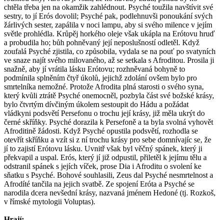
chtěla třeba jen na okamžik zahlédnout. Psyché toužila navštívit své
sestry, to jí Erós dovolil; Psyché pak, podlehnuvši ponoukání svých
žárlivých sester, zapálila v noci lampu, aby si svého milence v jejím
světle prohlédla. Krůpěj horkého oleje však ukápla na Erótovu hruď
a probudila ho; bůh pohněvaný její neposlušností odletěl. Když
zoufalá Psyché zjistila, co způsobila, vydala se na pouť po svatyních
ve snaze najít svého milovaného, až se setkala s Afroditou. Prosila ji
snažně, aby jí vrátila lásku Erótovu; rozhněvaná bohyně to
podmínila splněním čtyř úkolů, jejichž zdolání ovšem bylo pro
smrtelníka nemožné. Protože Afrodita plná starosti o svého syna,
který kvůli ztrátě Psyché onemocněl, pozbyla část své božské krásy,
bylo čtvrtým dívčiným úkolem sestoupit do Hádu a požádat
vládkyni podsvětí Persefonu o trochu její krásy, již měla ukrýt do
černé skříňky. Psyché dorazila k Persefoně a ta byla svolná vyhovět
Afroditině žádosti. Když Psyché opustila podsvětí, rozhodla se
otevřít skříňku a vzít si z ní trochu krásy pro sebe domnívajíc se, že
jí to zajistí Erótovu lásku. Uvnitř však byl věčný spánek, který ji
překvapil a uspal. Erós, který jí již odpustil, přiletěl k jejímu tělu a
odstranil spánek s jejích víček, prose Dia i Afroditu o svolení ke
sňatku s Psyché. Bohové souhlasili, Zeus dal Psyché nesmrtelnost a
Afrodíté tančila na jejich svatbě. Ze spojení Eróta a Psyché se
narodila dcera nevšední krásy, nazvaná jménem Hedoné (tj. Rozkoš,
v římské mytologii Voluptas).
Hrají: