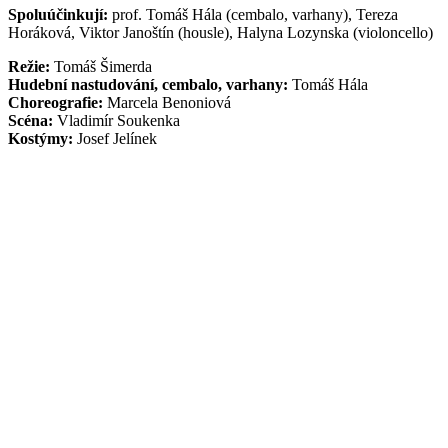
Spoluúčinkují:
prof. Tomáš Hála (cembalo, varhany), Tereza
Horáková, Viktor Janoštín (housle), Halyna Lozynska (violoncello)
Režie:
Tomáš Šimerda
Hudební nastudování, cembalo, varhany:
Tomáš Hála
Choreografie:
Marcela Benoniová
Scéna:
Vladimír Soukenka
Kostýmy:
Josef Jelínek