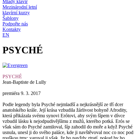
Mladý klavír
Mezinárodní letní
klavírní kurzy
Šablony
Podpořte nás
Kontakty
EN
PSYCHÉ
PSYCHÉ
Jean-Baptiste de Lully
premiéra 9. 3. 2017
Podle legendy byla Psyché nejmladší a nejkrásnější ze tří dcer
anatolského krále. Její krása vzbudila žárlivost bohyně Afrodity,
která přikázala svému synovi Erótovi, aby svým šípem v dívce
vzbudil lásku k nejodpudivějšímu z mužů, kterého potká. Erós se
však sám do Psyché zamiloval, šíp zahodil do moře a když Psyché
usnula, unesl ji do svého paláce, kde ji navštěvoval noc co noc pod
rouškou tmy; varoval ji však, že ho navždy ztratí, pokud by ho