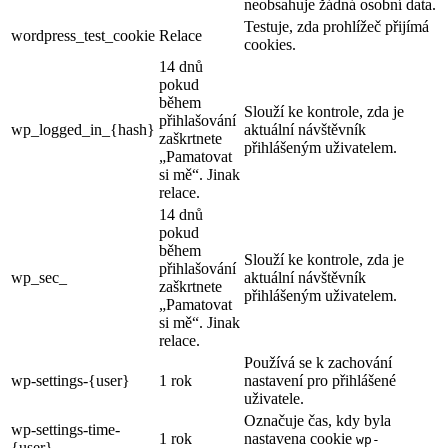
neobsahuje žádná osobní data.
Testuje, zda prohlížeč přijímá
wordpress_test_cookie
Relace
cookies.
14 dnů
pokud
během
Slouží ke kontrole, zda je
přihlašování
wp_logged_in_{hash}
aktuální návštěvník
zaškrtnete
přihlášeným uživatelem.
„Pamatovat
si mě“. Jinak
relace.
14 dnů
pokud
během
Slouží ke kontrole, zda je
přihlašování
wp_sec_
aktuální návštěvník
zaškrtnete
přihlášeným uživatelem.
„Pamatovat
si mě“. Jinak
relace.
Používá se k zachování
wp-settings-{user}
1 rok
nastavení pro přihlášené
uživatele.
Označuje čas, kdy byla
wp-settings-time-
1 rok
nastavena cookie
wp-
{user}