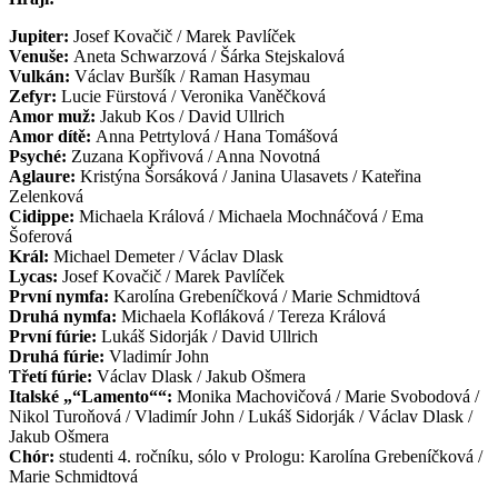
Jupiter:
Josef Kovačič / Marek Pavlíček
Venuše:
Aneta Schwarzová / Šárka Stejskalová
Vulkán:
Václav Buršík / Raman Hasymau
Zefyr:
Lucie Fürstová / Veronika Vaněčková
Amor muž:
Jakub Kos / David Ullrich
Amor dítě:
Anna Petrtylová / Hana Tomášová
Psyché:
Zuzana Kopřivová / Anna Novotná
Aglaure:
Kristýna Šorsáková / Janina Ulasavets / Kateřina
Zelenková
Cidippe:
Michaela Králová / Michaela Mochnáčová / Ema
Šoferová
Král:
Michael Demeter / Václav Dlask
Lycas:
Josef Kovačič / Marek Pavlíček
První nymfa:
Karolína Grebeníčková / Marie Schmidtová
Druhá nymfa:
Michaela Kofláková / Tereza Králová
První fúrie:
Lukáš Sidorják / David Ullrich
Druhá fúrie:
Vladimír John
Třetí fúrie:
Václav Dlask / Jakub Ošmera
Italské „“Lamento““:
Monika Machovičová / Marie Svobodová /
Nikol Turoňová / Vladimír John / Lukáš Sidorják / Václav Dlask /
Jakub Ošmera
Chór:
studenti 4. ročníku, sólo v Prologu: Karolína Grebeníčková /
Marie Schmidtová