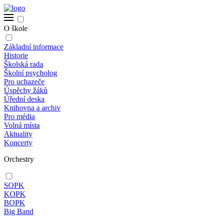
O škole
Základní informace
Historie
Školská rada
Školní psycholog
Pro uchazeče
Úspěchy žáků
Úřední deska
Knihovna a archiv
Pro média
Volná místa
Aktuality
Koncerty
Orchestry
SOPK
KOPK
BOPK
Big Band