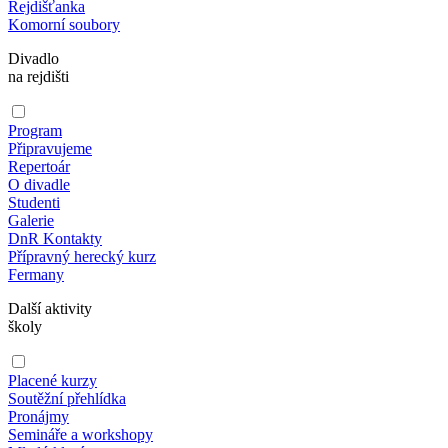
Rejdišťanka
Komorní soubory
Divadlo
na rejdišti
Program
Připravujeme
Repertoár
O divadle
Studenti
Galerie
DnR Kontakty
Přípravný herecký kurz
Fermany
Další aktivity
školy
Placené kurzy
Soutěžní přehlídka
Pronájmy
Semináře a workshopy