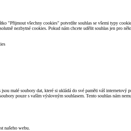
o "Přijmout všechny cookies" potvrdíte souhlas se všemi typy cookies.
lutně nezbytné cookies. Pokud nám chcete udělit souhlas jen pro někter
ies
sou malé soubory dat, které si ukládá do své paměti váš internetový p
 soubory pouze s vaším výslovným souhlasem. Tento souhlas nám nemusí
ost našeho webu.