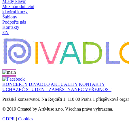
Mladý klavír
Mezinárodní letní
klavírní kurzy
Šablony
Podpořte nás
Kontakty
EN
KONCERTY
DIVADLO
AKTUALITY
KONTAKTY
UCHAZEČ
STUDENT
ZAMĚSTNANEC
VEŘEJNOST
Pražská konzervatoř, Na Rejdišti 1, 110 00 Praha 1 příspěvková org
© 2019 Created by ArtMuse s.r.o. Všechna práva vyhrazena.
GDPR
|
Cookies