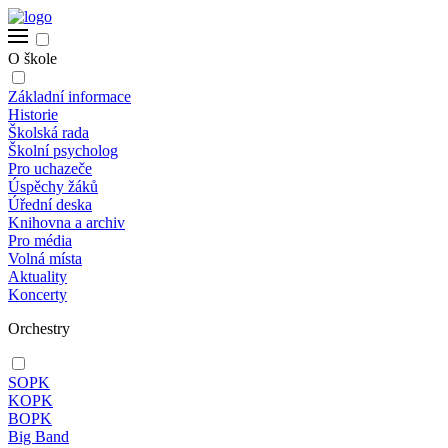
O škole
Základní informace
Historie
Školská rada
Školní psycholog
Pro uchazeče
Úspěchy žáků
Úřední deska
Knihovna a archiv
Pro média
Volná místa
Aktuality
Koncerty
Orchestry
SOPK
KOPK
BOPK
Big Band