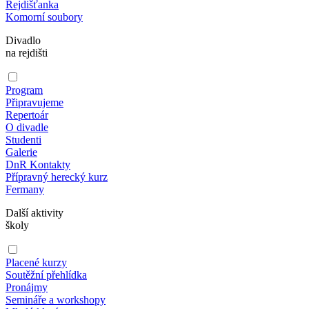
Rejdišťanka
Komorní soubory
Divadlo
na rejdišti
Program
Připravujeme
Repertoár
O divadle
Studenti
Galerie
DnR Kontakty
Přípravný herecký kurz
Fermany
Další aktivity
školy
Placené kurzy
Soutěžní přehlídka
Pronájmy
Semináře a workshopy