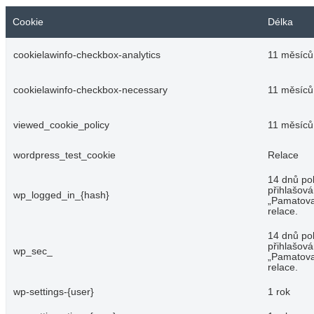
Cookie
Délka
cookielawinfo-checkbox-analytics
11 měsíců
cookielawinfo-checkbox-necessary
11 měsíců
viewed_cookie_policy
11 měsíců
wordpress_test_cookie
Relace
14 dnů p
přihlašová
wp_logged_in_{hash}
„Pamatovat
relace.
14 dnů p
přihlašová
wp_sec_
„Pamatovat
relace.
wp-settings-{user}
1 rok