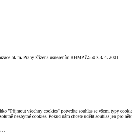
anizace hl. m. Prahy zřízena usnesením RHMP č.550 z 3. 4. 2001
o "Přijmout všechny cookies" potvrdíte souhlas se všemi typy cookies.
lutně nezbytné cookies. Pokud nám chcete udělit souhlas jen pro někter