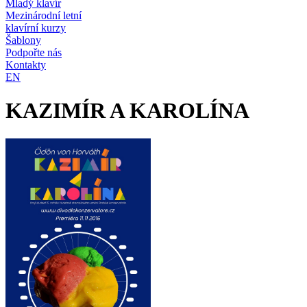
Mladý klavír
Mezinárodní letní
klavírní kurzy
Šablony
Podpořte nás
Kontakty
EN
KAZIMÍR A KAROLÍNA