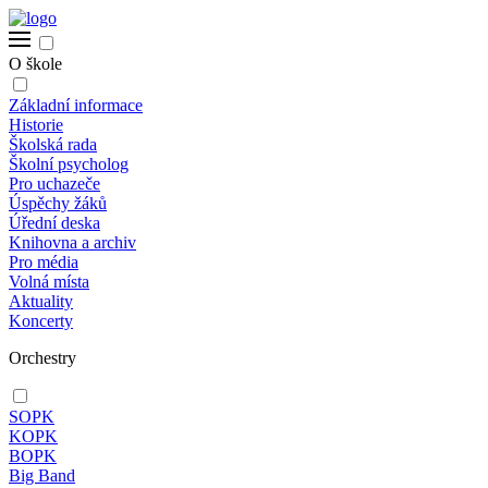
O škole
Základní informace
Historie
Školská rada
Školní psycholog
Pro uchazeče
Úspěchy žáků
Úřední deska
Knihovna a archiv
Pro média
Volná místa
Aktuality
Koncerty
Orchestry
SOPK
KOPK
BOPK
Big Band