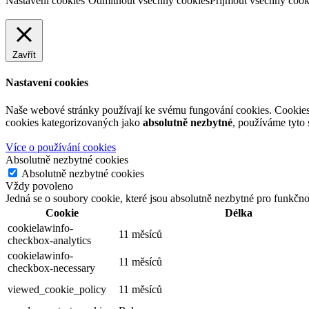
Nastavení cookies
Odmítnout všechny cookies
Přijmout všechny cook
Zavřít
Nastavení cookies
Naše webové stránky používají ke svému fungování cookies. Cookies j
cookies kategorizovaných jako
absolutně nezbytné
, používáme tyto
Více o používání cookies
Absolutně nezbytné cookies
Absolutně nezbytné cookies
Vždy povoleno
Jedná se o soubory cookie, které jsou absolutně nezbytné pro funkčn
Cookie
Délka
cookielawinfo-
11 měsíců
checkbox-analytics
cookielawinfo-
11 měsíců
checkbox-necessary
viewed_cookie_policy
11 měsíců