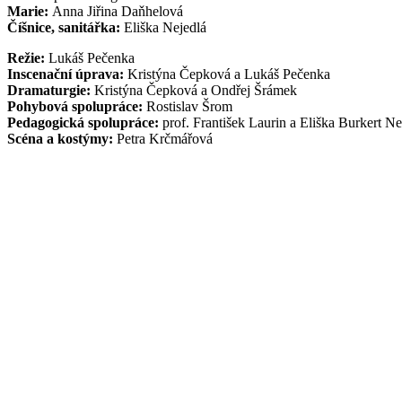
Marie:
Anna Jiřina Daňhelová
Číšnice, sanitářka:
Eliška Nejedlá
Režie:
Lukáš Pečenka
Inscenační úprava:
Kristýna Čepková a Lukáš Pečenka
Dramaturgie:
Kristýna Čepková a Ondřej Šrámek
Pohybová spolupráce:
Rostislav Šrom
Pedagogická spolupráce:
prof. František Laurin a Eliška Burkert N
Scéna a kostýmy:
Petra Krčmářová