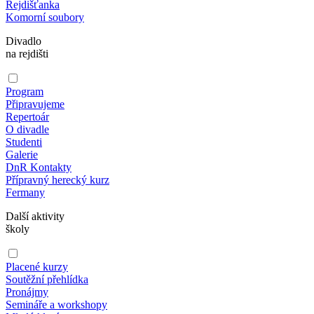
Rejdišťanka
Komorní soubory
Divadlo
na rejdišti
Program
Připravujeme
Repertoár
O divadle
Studenti
Galerie
DnR Kontakty
Přípravný herecký kurz
Fermany
Další aktivity
školy
Placené kurzy
Soutěžní přehlídka
Pronájmy
Semináře a workshopy