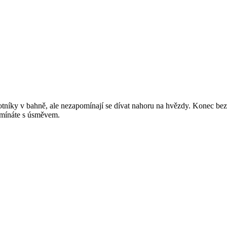
o kotníky v bahně, ale nezapomínají se dívat nahoru na hvězdy. Konec be
omínáte s úsměvem.