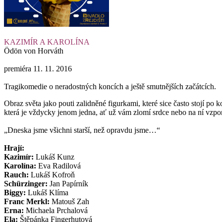
KAZIMÍR A KAROLÍNA
Ödön von Horváth
premiéra 11. 11. 2016
Tragikomedie o neradostných koncích a ještě smutnějších začátcích.
Obraz světa jako pouti zalidněné figurkami, které sice často stojí p
která je vždycky jenom jedna, ať už vám zlomí srdce nebo na ní vzp
„Dneska jsme všichni starší, než opravdu jsme…“
Hrají:
Kazimír:
Lukáš Kunz
Karolína:
Eva Radilová
Rauch:
Lukáš Kofroň
Schürzinger:
Jan Papírník
Biggy:
Lukáš Klíma
Franc Merkl:
Matouš Zah
Erna:
Michaela Prchalová
Ela:
Štěpánka Fingerhutová