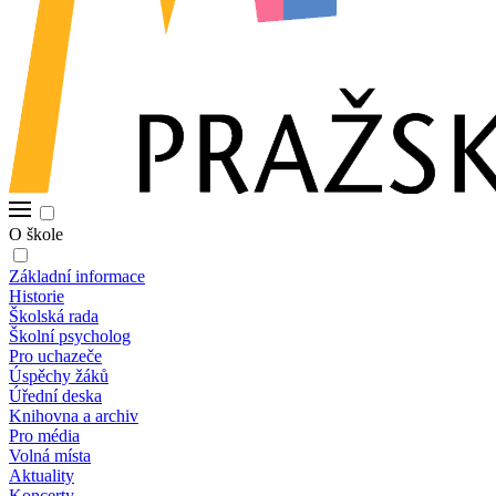
O škole
Základní informace
Historie
Školská rada
Školní psycholog
Pro uchazeče
Úspěchy žáků
Úřední deska
Knihovna a archiv
Pro média
Volná místa
Aktuality
Koncerty