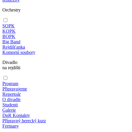
Orchestry
SOPK
KOPK
BOPK
Big Band
Rejdišťanka
Komorní soubory
Divadlo
na rejdišti
Program
Připravujeme
Repertoár
O divadle
Studenti
Galerie
DnR Kontakty
Přípravný herecký kurz
Fermany