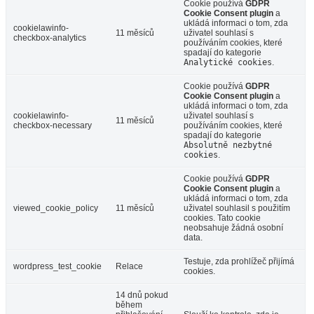
Cookie používá
GDPR
Cookie Consent plugin
a
ukládá informaci o tom, zda
cookielawinfo-
11 měsíců
uživatel souhlasí s
checkbox-analytics
používáním cookies, které
spadají do kategorie
Analytické cookies
.
Cookie používá
GDPR
Cookie Consent plugin
a
ukládá informaci o tom, zda
cookielawinfo-
uživatel souhlasí s
11 měsíců
checkbox-necessary
používáním cookies, které
spadají do kategorie
Absolutně nezbytné
cookies
.
Cookie používá
GDPR
Cookie Consent plugin
a
ukládá informaci o tom, zda
viewed_cookie_policy
11 měsíců
uživatel souhlasil s použitím
cookies. Tato cookie
neobsahuje žádná osobní
data.
Testuje, zda prohlížeč přijímá
wordpress_test_cookie
Relace
cookies.
14 dnů pokud
během