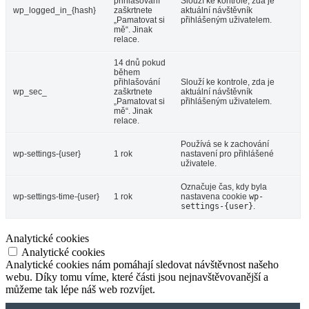
přihlašování
Slouží ke kontrole, zda je
wp_logged_in_{hash}
zaškrtnete
aktuální návštěvník
„Pamatovat si
přihlášeným uživatelem.
mě“. Jinak
relace.
14 dnů pokud
během
přihlašování
Slouží ke kontrole, zda je
wp_sec_
zaškrtnete
aktuální návštěvník
„Pamatovat si
přihlášeným uživatelem.
mě“. Jinak
relace.
Používá se k zachování
wp-settings-{user}
1 rok
nastavení pro přihlášené
uživatele.
Označuje čas, kdy byla
wp-settings-time-{user}
1 rok
nastavena cookie
wp-
settings-{user}
.
Analytické cookies
Analytické cookies
Analytické cookies nám pomáhají sledovat návštěvnost našeho
webu. Díky tomu víme, které části jsou nejnavštěvovanější a
můžeme tak lépe náš web rozvíjet.