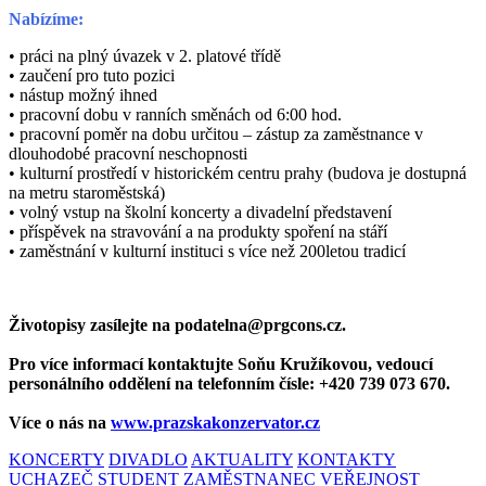
Nabízíme:
• práci na plný úvazek v 2. platové třídě
• zaučení pro tuto pozici
• nástup možný ihned
• pracovní dobu v ranních směnách od 6:00 hod.
• pracovní poměr na dobu určitou – zástup za zaměstnance v
dlouhodobé pracovní neschopnosti
• kulturní prostředí v historickém centru prahy (budova je dostupná
na metru staroměstská)
• volný vstup na školní koncerty a divadelní představení
• příspěvek na stravování a na produkty spoření na stáří
• zaměstnání v kulturní instituci s více než 200letou tradicí
Životopisy zasílejte na podatelna@prgcons.cz.
Pro více informací kontaktujte Soňu Kružíkovou, vedoucí
personálního oddělení na telefonním čísle: +420 739 073 670.
Více o nás na
www.prazskakonzervator.cz
KONCERTY
DIVADLO
AKTUALITY
KONTAKTY
UCHAZEČ
STUDENT
ZAMĚSTNANEC
VEŘEJNOST