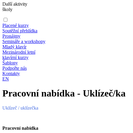
Další aktivity
školy
Placené kurzy
Soutěžní přehlídka
Pronájmy
Semináře a workshopy
Mladý klavír
Mezinárodní letní
klavírní kurzy
Šablony
Podpořte nás
Kontakty
EN
Pracovní nabídka - Uklízeč/ka
Uklízeč / uklízečka
Pracovní nabídka