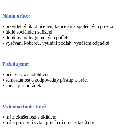
Náplň práce:
• pravidelný úklid učeben, kanceláří a společných prostor
• úklid sociálních zařízení
• doplňování hygienických potřeb
• vysávání koberců, vytírání podlah, vynášení odpadků
Požadujeme:
• pečlivost a spolehlivost
• samostatnost a zodpovědný přístup k práci
• smysl pro pořádek
Výhodou bude, když:
• máte zkušenosti s úklidem
• máte pozitivní vztah prostředí umělecké školy