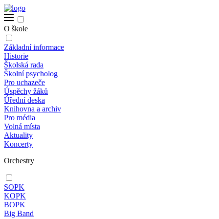
O škole
Základní informace
Historie
Školská rada
Školní psycholog
Pro uchazeče
Úspěchy žáků
Úřední deska
Knihovna a archiv
Pro média
Volná místa
Aktuality
Koncerty
Orchestry
SOPK
KOPK
BOPK
Big Band