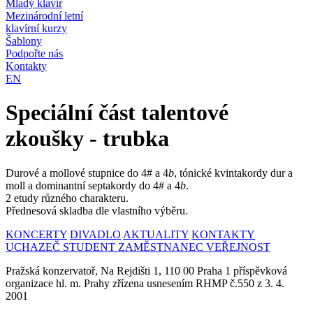
Mladý klavír
Mezinárodní letní
klavírní kurzy
Šablony
Podpořte nás
Kontakty
EN
Speciální část talentové
zkoušky - trubka
Durové a mollové stupnice do 4# a 4
b
, tónické kvintakordy dur a
moll a dominantní septakordy do 4# a 4
b
.
2 etudy různého charakteru.
Přednesová skladba dle vlastního výběru.
KONCERTY
DIVADLO
AKTUALITY
KONTAKTY
UCHAZEČ
STUDENT
ZAMĚSTNANEC
VEŘEJNOST
Pražská konzervatoř, Na Rejdišti 1, 110 00 Praha 1 příspěvková
organizace hl. m. Prahy zřízena usnesením RHMP č.550 z 3. 4.
2001