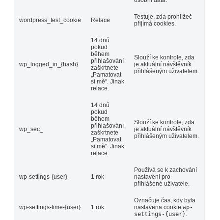
osobní data.
Testuje, zda prohlížeč
wordpress_test_cookie
Relace
přijímá cookies.
14 dnů
pokud
během
Slouží ke kontrole, zda
přihlašování
wp_logged_in_{hash}
je aktuální návštěvník
zaškrtnete
přihlášeným uživatelem.
„Pamatovat
si mě“. Jinak
relace.
14 dnů
pokud
během
Slouží ke kontrole, zda
přihlašování
wp_sec_
je aktuální návštěvník
zaškrtnete
přihlášeným uživatelem.
„Pamatovat
si mě“. Jinak
relace.
Používá se k zachování
wp-settings-{user}
1 rok
nastavení pro
přihlášené uživatele.
Označuje čas, kdy byla
wp-settings-time-{user}
1 rok
nastavena cookie
wp-
settings-{user}
.