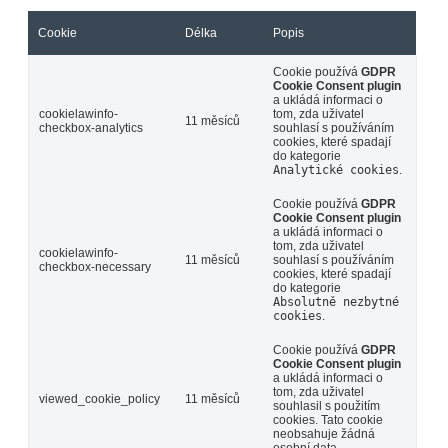
Cookie
Délka
Popis
Cookie používá
GDPR
Cookie Consent plugin
a ukládá informaci o
cookielawinfo-
tom, zda uživatel
11 měsíců
checkbox-analytics
souhlasí s používáním
cookies, které spadají
do kategorie
Analytické cookies
.
Cookie používá
GDPR
Cookie Consent plugin
a ukládá informaci o
tom, zda uživatel
cookielawinfo-
11 měsíců
souhlasí s používáním
checkbox-necessary
cookies, které spadají
do kategorie
Absolutně nezbytné
cookies
.
Cookie používá
GDPR
Cookie Consent plugin
a ukládá informaci o
tom, zda uživatel
viewed_cookie_policy
11 měsíců
souhlasil s použitím
cookies. Tato cookie
neobsahuje žádná