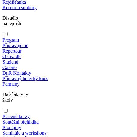
Rejdišťanka
Komorní soubory
Divadlo
na rejdišti
Program
Připravujeme
Repertoár
O divadle
Studenti
Galerie
DnR Kontakty
Přípravný herecký kurz
Fermany
Další aktivity
školy
Placené kurzy
Soutěžní přehlídka
Pronájmy
Semináře a workshopy